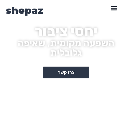
content
shepaz
יחסי ציבור
השפעה מקומית, שאיפה
גלובלית
צרו קשר